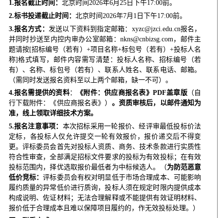
1.报名截止时间：
北京时间2026年6月25日下午17:00前。
2.标书投递截止时间：
北京时间2026年7月1日下午17:00前。
3
.报名方式：
发送以下资料到指定邮箱：xyzc@jzci.edu.cn报名，
并同时抄送至内控内审办公室邮箱：nkns@cnbizsg.com，邮件主
题请按[招标编号（若有）+项目名称+标包号（若有）+投标人名
称]格式填写，邮件内容需写清楚：投标人名称、招标编号（若
有）、名称、标包号（若有）、联系人姓名、联系电话、邮箱。
（需同时发送报名资料至以上两个邮箱，缺一不可）。
4
.报名需提供的资料
：
《附件：供应商报名表》PDF盖章版
（自
行下载附件：《供应商报名表》）
。资质审核后，以邮件通知为
准，
线上
领取详细技术方案。
5.报名注意事项：
本次招标采用一轮报价、经评审最低投标价法
定标，各投标人仅允许提交一轮有效报价，报价递交后不得变
更。评标委员会首先对投标人资质、商务、技术条款进行实质性
符合性审查，全部满足招标文件要求的投标为有效投标；在有效
投标范围内，择优选取报价最低者为中标候选人。（
为防范恶意
低价竞标：
评标委员会有权对明显低于市场合理成本、可能影响
履约质量的异常低价进行质询，投标人须在规定时限内提供成本
构成说明、佐证材料；无法合理解释或不能提供有效证明材料、
报价低于合理成本且难以保障项目履约的，作无效投标处理。）