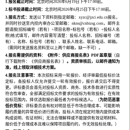
1.报名截止时间：
北京时间2026年6月19日下午17:00前。
2.标书投递截止时间：
北京时间2026年6月25日下午17:00前。
3
.报名方式：
发送以下资料到指定邮箱：xyzc@jzci.edu.cn报名，
并同时抄送至内控内审办公室邮箱：nkns@cnbizsg.com，邮件主
题请按[招标编号（若有）+项目名称+标包号（若有）+投标人名
称]格式填写，邮件内容需写清楚：投标人名称、招标编号（若
有）、名称、标包号（若有）、联系人姓名、联系电话、邮箱。
（需同时发送报名资料至以上两个邮箱，缺一不可）。
4
.报名需提供的资料
：
《附件：供应商报名表》PDF盖章版
（自
行下载附件：《供应商报名表》）
。资质审核后，以邮件通知为
准，
线上
领取详细技术方案。
4.报名注意事项：
本次招标采用一轮报价、经评审最低投标价法
定标，各投标人仅允许提交一轮有效报价，报价递交后不得变
更。评标委员会首先对投标人资质、商务、技术条款进行实质性
符合性审查，全部满足招标文件要求的投标为有效投标；在有效
投标范围内，择优选取报价最低者为中标候选人。（
为防范恶意
低价竞标：
评标委员会有权对明显低于市场合理成本、可能影响
履约质量的异常低价进行质询，投标人须在规定时限内提供成本
构成说明、佐证材料；无法合理解释或不能提供有效证明材料、
报价低于合理成本且难以保障项目履约的，作无效投标处理。）