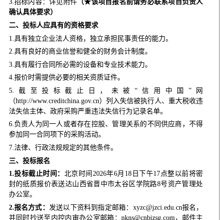
3.招标内容：详见附件
（★该项目
报名前
请务必联系项目负责人
确认具体要求）
二、
投标人应具有的资格要求
1.具有独立企业法人资格，独立承担民事责任的能力。
2.具有良好的商业信誉和健全的财务会计制度。
3.具有履行合同所必需的设备和专业技术能力。
4.报价时需提供必要的相关资质证件。
5.截至投标截止日，未被“信用中国”网
（http://www.creditchina.gov.cn）列入失信被执行人、重大税收违
法失信主体、政府采购严重违法失信行为记录名单。
6.负责人为同一人或者存在控股、管理关系的不同供应商，不得
参加同一合同项下的采购活动。
7.法律、行政法规规定的其他条件。
三、
投标报名
1.
投标
截止时间：
北京时间2026年6月18日下午17点整以前将密
封的纸质报价表送达山西省晋中市太谷区学院路8号资产管理处
办公室。
2.报名方式：
发送以下资料到指定邮箱：xyzc@jzci.edu.cn报名，
并同时抄送至内控内审办公室邮箱：nkns@cnbizsg.com，邮件主