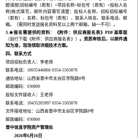
题请按[招标编号（若有）+项目名称+标包号（若有）+投标人名
称]格式填写，邮件内容需写清楚：投标人名称、招标招标编号
（若有）、名称、标包号（若有）、联系人姓名、联系电话、邮
箱。（需同时发送报名资料至以上两个邮箱，缺一不可）。
3.
★
报名需提供的资料
：
《附件：供应商报名表》PDF盖章版
（自行下载《附件：供应商报名表》）
。资质审核后，以邮件通
知为准，
现场领取详细技术方案。
四
、联系方式
项目招标负责人：李老师
联系电话：18935446866 0354-5503878
通信地址：山西省晋中市太谷区学院路8号
邮政编码：030800
投标文件接收人：王老师
联系电话：18435205997 0354-5503878
文件接收地址：山西省晋中市太谷区学院路8号
邮政编码：030800
晋中信息学院
资产管理处
202
6
年
6
月
1
6
日